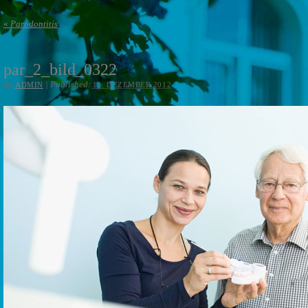
«
Parodontitis
par_2_bild_0322
By
|
Published:
ADMIN
12. DEZEMBER 2012