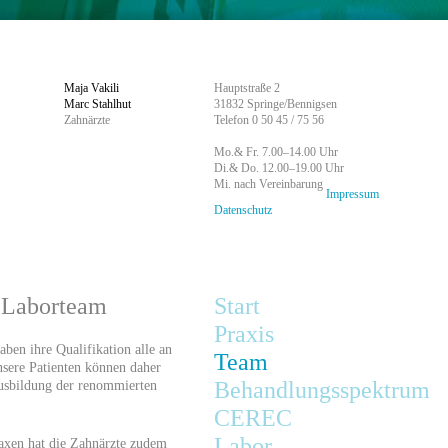
Maja Vakili
Hauptstraße 2
Marc Stahlhut
31832 Springe/Bennigsen
Zahnärzte
Telefon 0 50 45 / 75 56
Mo.& Fr. 7.00–14.00 Uhr
Di.& Do. 12.00–19.00 Uhr
Mi. nach Vereinbarung
Impressum
Datenschutz
d Laborteam
Start
Praxis
ben ihre Qualifikation alle an
Team
sere Patienten können daher
Behandlungsspektrum
Ausbildung der renommierten
CEREC
Labor
raxen hat die Zahnärzte zudem