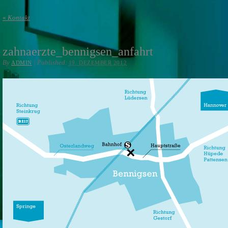
«
Kontakt
zahnaerzte_bennigsen_anfahrt
By
|
Published:
ADMIN
19. DEZEMBER 2012